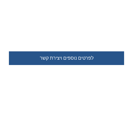
הידע שלנו, הביטחון שלך
משרדנו מתמחה בהערכות שווי, חוות דעת משפטיות,
השגות לרמ"י,
דו"חות אפס
וליווי פרויקטים.
שירות אישי, מקצועי ומהיר.
לפרטים נוספים ויצירת קשר